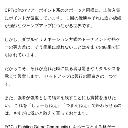
CPTは他のツアーポイント系のスポーツと同様に、上位入賞
にポイントが偏重しています。 １回の優勝やそれに近い成績
が強烈なジャンプアップにつながる世界です。
しかし、ダブルイリミネーション方式のトーナメントや格ゲ
ーの実力差は、そう簡単に崩れないことは今までの結果で証
明されています。
だからこそ、それが崩れた時に観る者は驚きやカタルシスを
覚えて興奮します。 セットアップは興行の面白さの一つで
す。
また、強者が強者として結果を残すことにも賞賛を送りた
い。 これを「しょーもねえ」「つまんねえ」で終わらせるの
は、さすがに浅いと敢えて言っておきます。
FGC（Fighting Game Community）をベースとする格ゲー