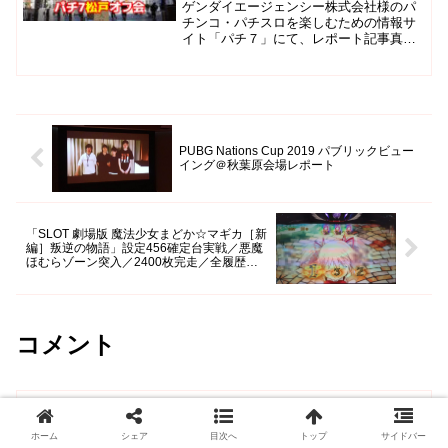
会レポート！」を執筆させていた
ゲンダイエージェンシー株式会社様のパ
だきました。
チンコ・パチスロを楽しむための情報サ
イト「パチ７」にて、レポート記事真の
勝負事の神様は松戸に降臨した女神だっ
た!? ぱちんこと競輪を調伏する松戸オ
フ会レポート！を執筆させていただきま
した。よろしければご一...
PUBG Nations Cup 2019 パブリックビュー
イング＠秋葉原会場レポート
「SLOT 劇場版 魔法少女まどか☆マギカ［新
編］叛逆の物語」設定456確定台実戦／悪魔
ほむらゾーン突入／2400枚完走／全履歴＆
データ
コメント
コメントを書き込む
ホーム
シェア
目次へ
トップ
サイドバー