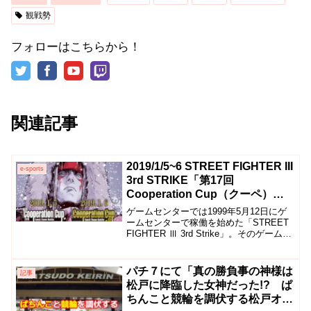
観戦勢
フォローはこちらから！
関連記事
2019/1/5~6 STREET FIGHTER III
e-sports
3rd STRIKE「第17回
Cooperation Cup（クーペ）」
＆「2019 Pre Cooperation
ゲームセンターでは1999年5月12日にゲ
Cup（プレクーペ）」レポート
ームセンターで稼働を始めた「STREET
FIGHTER Ⅲ 3rd Strike」。そのゲームの
大会が、まさか２日間の5on5でプレクー
ペ71チーム、クーペ102チームも集まる
規模で開催されるとは誰が予想できただ
パチ７にて「真の勝負事の神様は
記事
ろうか。
松戸に降臨した女神だった!? ぱ
ちんこと競輪を調伏する松戸オフ