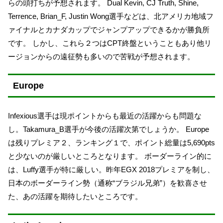
らの頭打ちが予想されます。 Dual Kevin, CJ Truth, Shine,
Terrence, Brian_F, Justin Wong選手などは、北アメリカ地域フ
ァイナルとカナダカップでジャンプアップできるかが勝負所
です。 しかし、これら２つはCPT終盤ということもあり他リ
ージョンからの遠征勢も多いので苦戦が予想されます。
Europe
Infexious選手は現ポイントからも最近の活躍からも問題な
し。Takamura_B選手が今後の活躍次第でしょうか。 Europe
は残りプレミア２、ランキング１で、ポイント総量は5,690pts
と少ないのが厳しいところとなります。 ボーダーライン的に
は、Luffy選手が特に厳しい。昨年EGX 2018プレミアを制し、
日本のボーダーライン勢（通称“ブラジル兄弟”）を歓喜させ
た、あの活躍を期待したいところです。