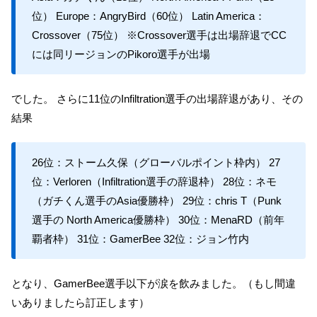
位） Europe：AngryBird（60位） Latin America：
Crossover（75位） ※Crossover選手は出場辞退でCC
には同リージョンのPikoro選手が出場
でした。 さらに11位のInfiltration選手の出場辞退があり、その
結果
26位：ストーム久保（グローバルポイント枠内） 27
位：Verloren（Infiltration選手の辞退枠） 28位：ネモ
（ガチくん選手のAsia優勝枠） 29位：chris T（Punk
選手の North America優勝枠） 30位：MenaRD（前年
覇者枠） 31位：GamerBee 32位：ジョン竹内
となり、GamerBee選手以下が涙を飲みました。（もし間違
いありましたら訂正します）