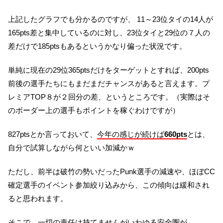
上記したグラフでも分かるのですが、 11～23位タイの14人が
165pts差と集中しているのに対し、23位タイと29位の７人の
差だけで185ptsもあるというかなり偏った状況です。
単純に現在の29位365ptsだけをターゲットとすれば、200pts
前後の選手たちにもまだまだチャンスがあると言えます。プ
レミアTOP８が２回分の差、というところです。（実際はそ
のボーダー上の選手もポイントを稼ぐわけですが）
827ptsとか言っておいて、
今年の感じが続けば
660pts
とは、
自分で試算しながら何といい加減かｗ
ただし、前半は破竹の勢いだったPunk選手の減速や、ほぼCC
確定選手のイベント参加絞り込みから、この傾向は緩和され
ると思われます。
そこで、一切の責任は持てませんがいわゆる安全圏が