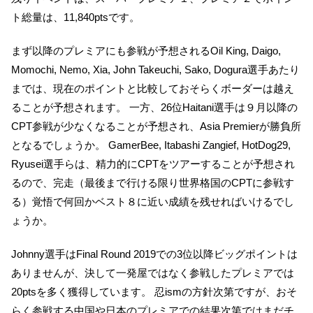
ト総量は、11,840ptsです。
まず以降のプレミアにも参戦が予想されるOil King, Daigo,
Momochi, Nemo, Xia, John Takeuchi, Sako, Dogura選手あたり
までは、現在のポイントと比較しておそらくボーダーは越え
ることが予想されます。 一方、26位Haitani選手は９月以降の
CPT参戦が少なくなることが予想され、Asia Premierが勝負所
となるでしょうか。 GamerBee, Itabashi Zangief, HotDog29,
Ryusei選手らは、精力的にCPTをツアーすることが予想され
るので、完走（最後まで行ける限り世界格国のCPTに参戦す
る）覚悟で何回かベスト８に近い成績を残せればいけるでし
ょうか。
Johnny選手はFinal Round 2019での3位以降ビッグポイントは
ありませんが、決して一発屋ではなく参戦したプレミアでは
20ptsを多く獲得しています。 忍ismの方針次第ですが、おそ
らく参戦する中国や日本のプレミアでの結果次第ではまだチ