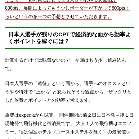
830pts、展開によってもう少しボーダーが下がって800ptsく
らいというのを一つの予想とさせていただきます。
日本人選手が残りのCPTで経済的な面から効率よ
くポイントを稼ぐには？
計算するだけでは味気ないので、今回はもう少し踏み込ん
で。
日本人選手の「遠征」という面から、選手へのオススメとい
うやや特殊で “上から” と怒られそうな観点から。ザックリと
した旅費とポイントとの効率で考えます。
旅費はexpediaから試算。 開催期間の前２日に日本発～後１日
現地発で飛行機代と宿泊費です。 大人１人で飛行機はエコノ
ミー、宿は個室ホテル（ユースホステルを除く）の最安値レ