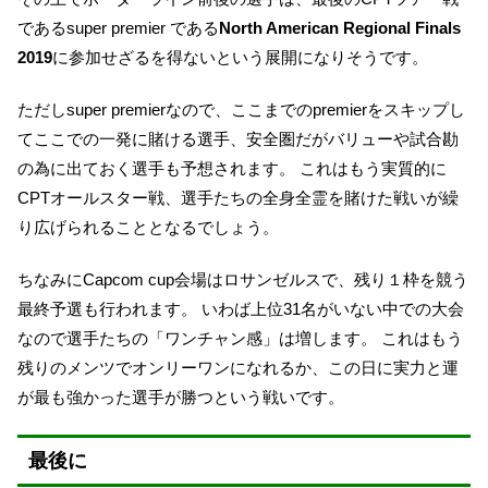
であるsuper premier である
North American Regional Finals
2019
に参加せざるを得ないという展開になりそうです。
ただしsuper premierなので、ここまでのpremierをスキップし
てここでの一発に賭ける選手、安全圏だがバリューや試合勘
の為に出ておく選手も予想されます。 これはもう実質的に
CPTオールスター戦、選手たちの全身全霊を賭けた戦いが繰
り広げられることとなるでしょう。
ちなみにCapcom cup会場はロサンゼルスで、残り１枠を競う
最終予選も行われます。 いわば上位31名がいない中での大会
なので選手たちの「ワンチャン感」は増します。 これはもう
残りのメンツでオンリーワンになれるか、この日に実力と運
が最も強かった選手が勝つという戦いです。
最後に