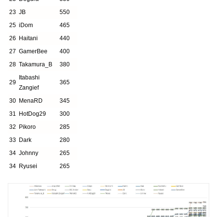
23
JB
550
25
iDom
465
26
Haitani
440
27
GamerBee
400
28
Takamura_B
380
Itabashi
29
365
Zangief
30
MenaRD
345
31
HotDog29
300
32
Pikoro
285
33
Dark
280
34
Johnny
265
34
Ryusei
265