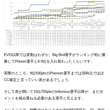
EVO以降では変動はわずか、Big Bird選手がランキング戦に優
勝してPhnom選手と8-9位を入れ替わったくらいです。
実際のところ、9位930ptsのPhenom選手までは現時点でほぼ
CC確定と言っていい差があるでしょう。
そして差が開いて10位755ptsのInfexious選手以降が、まだポ
イントを積み重ねる必要のある選手と言えます。
ということで、独断ではありますが2019/8/25現在、10～35位