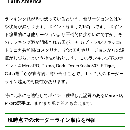
Latin America
ランキング戦が５つ残っているという、他リージョンとはや
や状況が異なります。ポイント総量は2,150ptsです。 ポイン
ト総量的には他リージョンより圧倒的に少ないのですが、そ
のランキング戦が開催される国が、チリ/ブラジル/メキシコ/
ドミニカ共和国/コスタリカ。 どの国も他リージョンからの遠
征がしづらいという特性があります。 このランキング戦のポ
イントをMenaRD, Pikoro, Dark, DoomSnake507, ElTigre,
Caba選手らが寡占的に奪い合うことで、１～２人のボーダー
ライン越えの可能性があります。
特に北米にも遠征してポイント獲得した記録のあるMenaRD,
Pikoro選手は、まだまだ現実的とも言えます。
現時点でのボーダーライン順位を検証