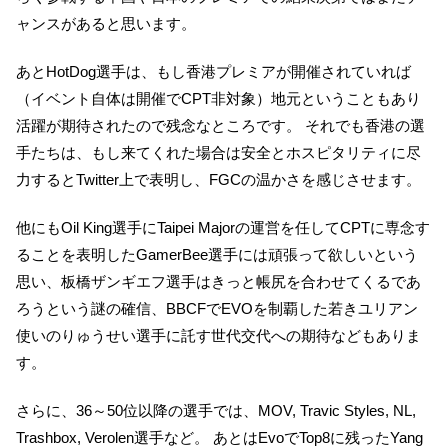
ャンスがあると思います。
あとHotDog選手は、もし香港プレミアが開催されていれば
（イベント自体は開催でCPT非対象）地元ということもあり
活躍が期待されたので残念なところです。 それでも香港の選
手たちは、もし来てくれた場合は安全とホスピタリティに尽
力するとTwitter上で表明し、FGCの温かさを感じさせます。
他にもOil King選手にTaipei Majorの運営を任してCPTに専念す
ることを表明したGamerBee選手には頑張って欲しいという
思い、板橋ザンギエフ選手はきっと帳尻を合わせてくるであ
ろうという謎の確信、BBCFでEVOを制覇した若きユリアン
使いのりゅうせい選手に託す世代交代への期待などもありま
す。
さらに、36～50位以降の選手では、MOV, Travic Styles, NL,
Trashbox, Verolen選手など。 あとはEvoでTop8に残ったYang