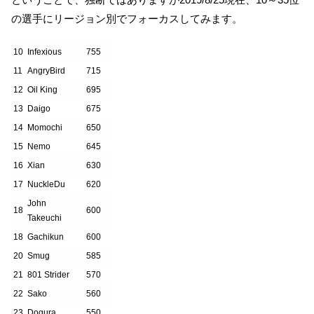
の選手にリージョン別でフォーカスしてみます。
10
Infexious
755
11
AngryBird
715
12
Oil King
695
13
Daigo
675
14
Momochi
650
15
Nemo
645
16
Xian
630
17
NuckleDu
620
John
18
600
Takeuchi
18
Gachikun
600
20
Smug
585
21
801 Strider
570
22
Sako
560
23
Dogura
550