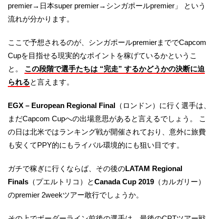
premier→日本super premier→シンガポールpremier」 という
流れが分かります。
ここで予想されるのが、シンガポールpremierまででCapcom
Cupを目指せる現実的なポイントを稼げているかというこ
と。
この段階で選手たちは “完走” するかどうかの決断に迫
られる
と言えます。
EGX – European Regional Final
（ロンドン）に行く選手は、
まだCapcom Cupへの出場意思があると言えるでしょう。 こ
の日は北米ではランキング戦が開催されており、意外に旅費
も安くてPPY的にもライバル環境的にも狙い目です。
ガチで稼ぎに行くならば、その後の
LATAM Regional
Finals
（プエルトリコ）と
Canada Cup 2019
（カルガリー）
のpremier 2weekツアー敢行でしょうか。
その上でボーダーライン前後の選手は、最後のCPTツアー戦