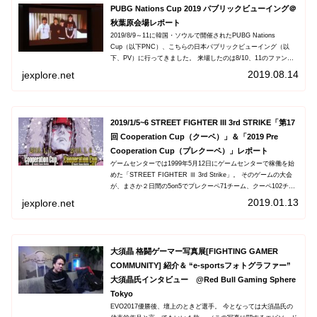
PUBG Nations Cup 2019 パブリックビューイング＠
秋葉原会場レポート
2019/8/9～11に韓国・ソウルで開催されたPUBG Nations
Cup（以下PNC）、こちらの日本パブリックビューイング（以
下、PV）に行ってきました。 来場したのは8/10、11のファンミ
ーティングもある２日間です。 （この２日を選んだのがあまりに
2019.08.14
jexplore.net
幸運なのは観ていた人には分かる）
2019/1/5~6 STREET FIGHTER III 3rd STRIKE「第17
回 Cooperation Cup（クーペ）」＆「2019 Pre
Cooperation Cup（プレクーペ）」レポート
ゲームセンターでは1999年5月12日にゲームセンターで稼働を始
めた「STREET FIGHTER Ⅲ 3rd Strike」。 そのゲームの大会
が、まさか２日間の5on5でプレクーペ71チーム、クーペ102チー
ムも集まる規模で開催されるとは誰が予想できただろうか。
2019.01.13
jexplore.net
大須晶 格闘ゲーマー写真展[FIGHTING GAMER
COMMUNITY] 紹介＆ “e-sportsフォトグラファー”
大須晶氏インタビュー @Red Bull Gaming Sphere
Tokyo
EVO2017優勝後、壇上のときど選手。 今となっては大須晶氏の