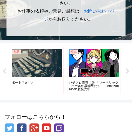
さい。
お仕事の依頼やご意見ご感想は、
お問い合わせペ
ージ
からお送りください。
作品
小説
記
一
ポートフォリオ
パチスロ青春小説 「マーベリック
20
う
─ホールの異端児たち─」 Amazon
筆
伝
Kindle版発売中！
』自
て
フォローはこちらから！