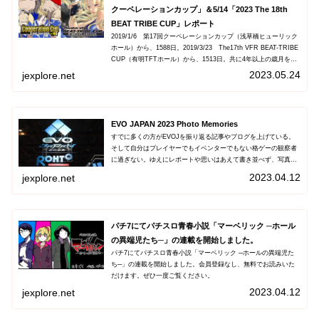
クーペレーションカップ」＆5/14「2023 The 18th
BEAT TRIBE CUP」レポート
2019/1/6 第17回クーペレーションカップ（浅草橋ヒューリック
ホール）から、1588日。2019/3/23 The17th VFR BEAT-TRIBE
CUP（有明TFTホール）から、1513日。共に4年以上の歳月を耐
え忍び、ついに...
2023.05.24
jexplore.net
EVO JAPAN 2023 Photo Memories
すでに多くの方がEVOJを振り返る記事やブログを上げている。
そして自分はプレイヤーでもイベンターでもない格ゲーの観察者
に過ぎない。ゆえにレポートや思いはあえて書き並べず、写真を
中心に所感だけ添えていく。なお、選手写真などは滞在時間の都
2023.04.12
jexplore.net
合でS...
パチ7にてパチスロ青春小説「マーベリック ─ホール
の異端児たち─」の連載を開始しました。
パチ7にてパチスロ青春小説「マーベリック ─ホールの異端児た
ち─」の連載を開始しました。会員登録なし、無料でお読みいた
だけます。ぜひ一度ご覧ください。
2023.04.12
jexplore.net