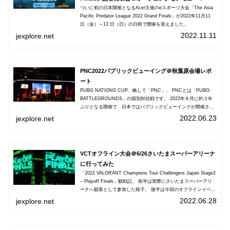
ついに初の日本開催となるAcer主催のeスポーツ大会「The Asia
Pacific Predator League 2022 Grand Finals」が2022年11月11
日（金）～13 日（日）の日程で開催を迎えました。
2022.11.11
jexplore.net
PNC2022パブリックビューイング＠秋葉原会場レポ
ート
PUBG NATIONS CUP、略して「PNC」。 PNCとは「PUBG:
BATTLEGROUNDS」の国別対抗戦です。 2022年６月に約３年
ぶりとなる開催で、日本ではパブリックビューイングが開催され
ました！ 会場は東京都・秋葉原の「e-sports SQUARE」で、
2022.06.23
jexplore.net
PNC2022の後半２日間6/18～19にかけてです。
VCTオフライン大会＠6/26さいたまスーパーアリーナ
に行ってみた
「2022 VALORANT Champions Tour Challengers Japan Stage2
– Playoff Finals」観戦記。 前半は実際にさいたまスーパーアリ
ーナへ観客として参加した様子。 後半は今回のオフラインイベン
トを規模や歴史から考察。
2022.06.28
jexplore.net