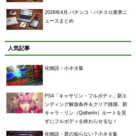
2026年4月 パチンコ・パチスロ業界ニ
ュースまとめ
人気記事
化物語・小ネタ集
PS4「キャサリン・フルボディ」新エ
ンディング解放条件＆クリア雑感、新
キャラ・リン（Qatherin）ルートを見
ずにフルボディを終わらせるな！
化物語・君の知らない？小ネタ集