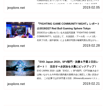
代表的作品と言ってもいい１枚。 （この写真に関するエピソード
は後ほど語ってもらったので、しばしお待ちを） これら大須晶氏
2019.02.05
jexplore.net
の写真30枚が、Red Bull Gaming Sphere Tokyo（以下、
Sphere）の柱や壁面に飾られている。
『FIGHTING GAME COMMUNITY NIGHT』レポート
@2019/2/27 Red Bull Gaming Sphere Tokyo
2019/2/1から開かれている大須晶写真展『FIGHTING GAME
COMMUNITY』を記念して、大須晶氏・アール氏・ハメコ氏・
石井プロ氏（途中参加）による展示写真や秘蔵写真を見ながら、
格闘ゲームに関する様々な話を繰り広げるトークショーが開かれ
2019.02.28
jexplore.net
ました。
「EVO Japan 2019」SFV部門・決勝＆予選２日目レ
ポート！ 注目すべき試合を大量にピックアップ！
EVO JAPAN 2019（以降「EVOJ」）SFV部門、CPT対象大会で
は無いながらも今年初の国内最大規模大会に相応しく熱い試合が
続出。 この記事では2/16予選２日目（Winners&Loosersベスト
128→Top8）、2/17決勝（TOP8→GRAND FINAL）から注目し
2019.02.21
jexplore.net
たい試合や選手をピックアップします。