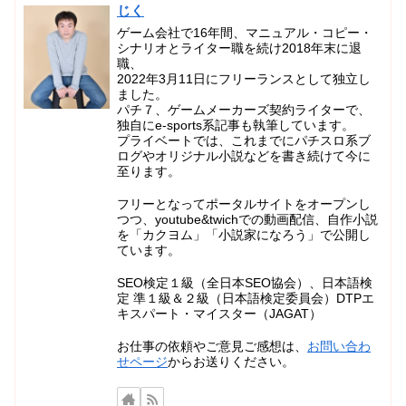
じく
ゲーム会社で16年間、マニュアル・コピー・
シナリオとライター職を続け2018年末に退
職、
2022年3月11日にフリーランスとして独立し
ました。
パチ７、ゲームメーカーズ契約ライターで、
独自にe-sports系記事も執筆しています。
プライベートでは、これまでにパチスロ系ブ
ログやオリジナル小説などを書き続けて今に
至ります。
フリーとなってポータルサイトをオープンし
つつ、youtube&twichでの動画配信、自作小説
を「カクヨム」「小説家になろう」で公開し
ています。
SEO検定１級（全日本SEO協会）、日本語検
定 準１級＆２級（日本語検定委員会）DTPエ
キスパート・マイスター（JAGAT）
お仕事の依頼やご意見ご感想は、
お問い合わ
せページ
からお送りください。