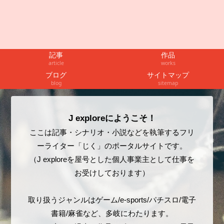
記事
作品
article
works
ブログ
サイトマップ
blog
sitemap
J exploreにようこそ！
ここは記事・シナリオ・小説などを執筆するフリ
ーライター「じく」のポータルサイトです。
（J exploreを屋号とした個人事業主として仕事を
お受けしております）
取り扱うジャンルはゲーム/e-sports/パチスロ/電子
書籍/麻雀など、多岐にわたります。