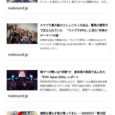
テック』が 東京ビッグサイト 東2-3 ホールで開催された。その様
子を伝える。
realsound.jp
スマブラ最大級のコミュニティ大会は、驚異の運営力
で支えられていた 「ウメブラSP11」に見た“本来の
ゲーマー”の姿
10周年を迎えて開催された『ウメブラSP11』に招待されたので、
コミュニティの魅力があふれる大会の様子や、驚くべき運営能力
をお伝えしたい。
realsound.jp
格ゲーの勢いは“本物”だ 参加者の笑顔であふれた
『EVO Japan 2024』レポート
2024年4月27日から29日にかけて、格闘ゲームの最強を決める国
内最大規模のオフライン大会『EVO Japan 2024』が有明GYM-
EXで開催された。競技結果だけでなく、格闘ゲームの祭典として
の姿や背景を伝える。
realsound.jp
感情を震わす祭が帰ってきた ──2023/5/13「第18回