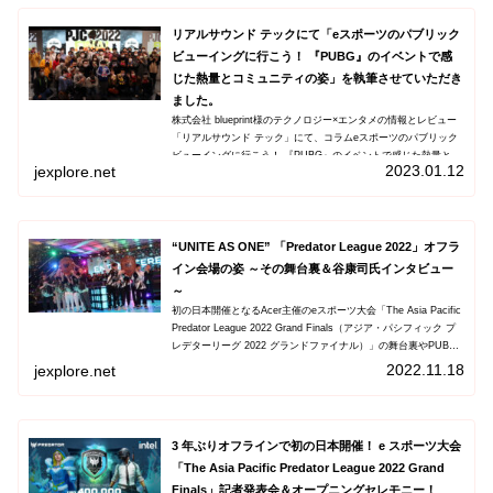
リアルサウンド テックにて「eスポーツのパブリック
ビューイングに行こう！ 『PUBG』のイベントで感
じた熱量とコミュニティの姿」を執筆させていただき
ました。
株式会社 blueprint様のテクノロジー×エンタメの情報とレビュー
「リアルサウンド テック」にて、コラムeスポーツのパブリック
ビューイングに行こう！ 『PUBG』のイベントで感じた熱量とコ
2023.01.12
jexplore.net
ミュニティの姿を執筆させていただきました。よろし...
“UNITE AS ONE” 「Predator League 2022」オフラ
イン会場の姿 ～その舞台裏＆谷康司氏インタビュー
～
初の日本開催となるAcer主催のeスポーツ大会「The Asia Pacific
Predator League 2022 Grand Finals（アジア・パシフィック プ
レデターリーグ 2022 グランドファイナル）」の舞台裏やPUBG
シーンでは“ドレッド隊長”としてもお馴染みの谷康司氏のインタ
2022.11.18
jexplore.net
ビューも合わせてお伝えする。
3 年ぶりオフラインで初の日本開催！ e スポーツ大会
「The Asia Pacific Predator League 2022 Grand
Finals」記者発表会＆オープニングセレモニー！