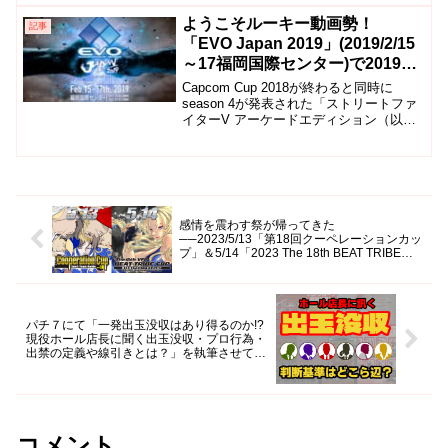
CPT2019の振り返りをしながら参加確定
している31名と、Last Chance
ようこそルーキー動画勢！
記事
Qualifier（LCQ：当日最終予選）に出場
「EVO Japan 2019」(2019/2/15
する選手を紹介します。
～17福岡国際センター)で2019年
のSFV配信シーンをガッツリ予習
Capcom Cup 2018が終わると同時に
しよう！
season 4が発表された「ストリートファ
イターV アーケードエディション（以下
「SFV」）」のプロシーン。 強キャラの
Vトリガーゲージ下方調整、バーディー
やザンギエフの強化、新キャラ・カゲ参
戦などプロプレイヤーたちが新シーズン
にどう対応していくかが問われ……
感情を震わす祭が帰ってきた
──2023/5/13「第18回クーペレーションカッ
プ」＆5/14「2023 The 18th BEAT TRIBE
CUP」レポート
パチ７にて「一発出玉没収はあり得るのか!?
現役ホール店長に聞く出玉没収・プロ行為・
出禁の定義や線引きとは？」を執筆させてい
ただきました。
コメント