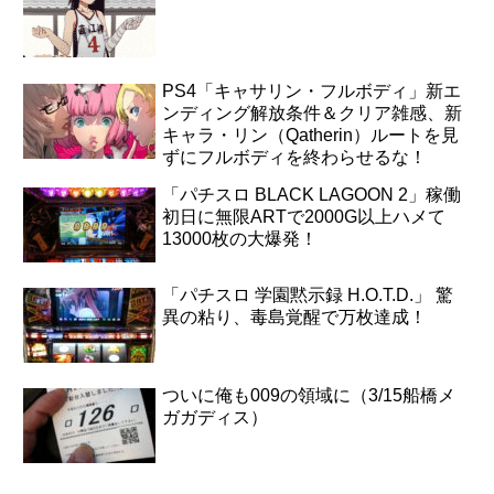
PS4「キャサリン・フルボディ」新エ
ンディング解放条件＆クリア雑感、新
キャラ・リン（Qatherin）ルートを見
ずにフルボディを終わらせるな！
「パチスロ BLACK LAGOON 2」稼働
初日に無限ARTで2000G以上ハメて
13000枚の大爆発！
「パチスロ 学園黙示録 H.O.T.D.」 驚
異の粘り、毒島覚醒で万枚達成！
ついに俺も009の領域に（3/15船橋メ
ガガディス）