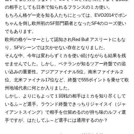
の相手としても日本で知られるフランスのミカ使い。
もちろん格ゲー史を知る人たちにとっては、EVO2014でボン
ちゃんを倒し欧州初のSF部門覇者となったSF4のローズ使い
でもあります。
欧州の格ゲーマーとして認知されRed Bull アスリートにもな
り、SFVシーンでは欠かせない存在となりました。
そんな中、今年は変わらずミカを使い続けながらも結果を残
せませんでした。しかし、ベテランが知るツアー終盤での追
い込みの重要性。アジアファイナル5位、南米ファイナル２
位、北米ファイナル17位など、終盤で555ポイントを乗せて欧
州地域代表に何とか入りました。
しかし、よりにもよって１回戦の相手はミカを知り尽くして
いるふ～ど選手。ラウンド終盤できっちりジャイスイ（ジャ
イアントスイング）で相手を仕留めるのが持ち味のルフィ選
手ですが、はたしてふ～ど選手には通用するのか？