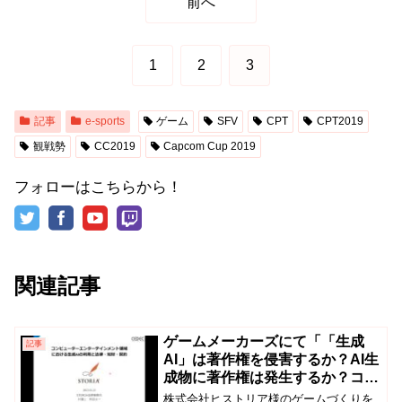
前へ
1
2
3
記事
e-sports
ゲーム
SFV
CPT
CPT2019
観戦勢
CC2019
Capcom Cup 2019
フォローはこちらから！
関連記事
ゲームメーカーズにて「「生成
記事
AI」は著作権を侵害するか？AI生
成物に著作権は発生するか？コン
ピューターエンターテインメント
株式会社ヒストリア様のゲームづくりを