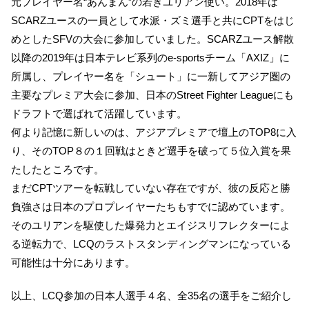
元プレイヤー名“あんまん”の若きユリアン使い。2018年は
SCARZユースの一員として水派・ズミ選手と共にCPTをはじ
めとしたSFVの大会に参加していました。SCARZユース解散
以降の2019年は日本テレビ系列のe-sportsチーム「AXIZ」に
所属し、プレイヤー名を「シュート」に一新してアジア圏の
主要なプレミア大会に参加、日本のStreet Fighter Leagueにも
ドラフトで選ばれて活躍しています。
何より記憶に新しいのは、アジアプレミアで壇上のTOP8に入
り、そのTOP８の１回戦はときど選手を破って５位入賞を果
たしたところです。
まだCPTツアーを転戦していない存在ですが、彼の反応と勝
負強さは日本のプロプレイヤーたちもすでに認めています。
そのユリアンを駆使した爆発力とエイジスリフレクターによ
る逆転力で、LCQのラストスタンディングマンになっている
可能性は十分にあります。
以上、LCQ参加の日本人選手４名、全35名の選手をご紹介し