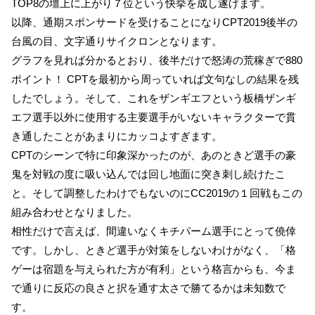
TOP8の壇上に上がり７位という快挙を成し遂げます。
以降、通期スポンサードを受けることになりCPT2019後半の
台風の目、文字通りサイクロンとなります。
グラフを見れば分かるとおり、後半だけで怒涛の荒稼ぎで880
ポイント！ CPTを最初から周っていれば文句なしの結果を残
したでしょう。そして、これをザンギエフという板橋ザンギ
エフ選手以外に使用する主要選手がいないキャラクターで貫
き通したことがあまりにカッコよすぎます。
CPTのシーンで特に印象深かったのが、あのときど選手の豪
鬼を対戦の度に吸い込んでは回し地面に突き刺し続けたこ
と。そして調整したわけでもないのにCC2019の１回戦もこの
組み合わせとなりました。
相性だけで言えば、間違いなくキチパーム選手にとって僥倖
です。しかし、ときど選手が対策をしないわけがなく、「格
ゲーは宿題を与えられた方が有利」という格言からも、今ま
で通りに反応の良さと択を通す太さで勝てるかは未知数で
す。