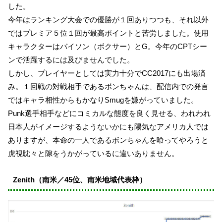
した。
今年はランキング大会での優勝が１回ありつつも、それ以外
ではプレミア５位１回が最高ポイントと苦労しました。使用
キャラクターはバイソン（ボクサー）とG。今年のCPTシー
ンで活躍するには及びませんでした。
しかし、プレイヤーとしては実力十分でCC2017にも出場済
み。１回戦の対戦相手であるボンちゃんは、配信内での発言
ではキャラ相性からもかなりSmugを嫌がっていました。
Punk選手相手などにコミカルな態度を良く見せる、われわれ
日本人がイメージするようないかにも陽気なアメリカ人では
ありますが、本命の一人であるボンちゃんを喰ってやろうと
虎視眈々と隙をうかがっているに違いありません。
Zenith（南米／45位、南米地域代表枠）