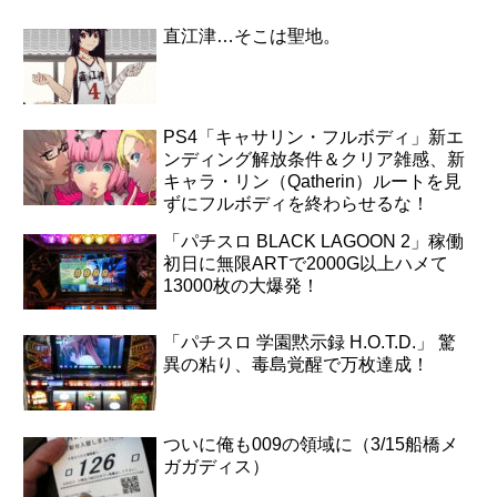
直江津…そこは聖地。
PS4「キャサリン・フルボディ」新エ
ンディング解放条件＆クリア雑感、新
キャラ・リン（Qatherin）ルートを見
ずにフルボディを終わらせるな！
「パチスロ BLACK LAGOON 2」稼働
初日に無限ARTで2000G以上ハメて
13000枚の大爆発！
「パチスロ 学園黙示録 H.O.T.D.」 驚
異の粘り、毒島覚醒で万枚達成！
ついに俺も009の領域に（3/15船橋メ
ガガディス）