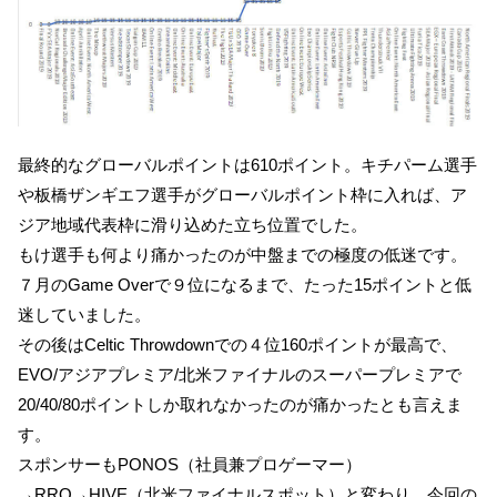
最終的なグローバルポイントは610ポイント。キチパーム選手
や板橋ザンギエフ選手がグローバルポイント枠に入れば、ア
ジア地域代表枠に滑り込めた立ち位置でした。
もけ選手も何より痛かったのが中盤までの極度の低迷です。
７月のGame Overで９位になるまで、たった15ポイントと低
迷していました。
その後はCeltic Throwdownでの４位160ポイントが最高で、
EVO/アジアプレミア/北米ファイナルのスーパープレミアで
20/40/80ポイントしか取れなかったのが痛かったとも言えま
す。
スポンサーもPONOS（社員兼プロゲーマー）
→RRQ→HIVE（北米ファイナルスポット）と変わり、今回の