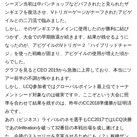
シーズン当初は中パンチョップなどバフされたと見られたザ
ンギエフを復活させ、Vトリガーゲージがナーフされたアビゲ
イルとの二刀流で臨みました。
しかし、そのザンギエフをメインに使用したのが勝利に結び
つかず、大会での早期敗退が続きます。結果が残せるように
なったのが、アビゲイルのVトリガー２「ハイブリッドチャー
ジ」を使った戦略が固まり、アビゲイルの使用が増えた頃か
らでした。
グラフを見るとCEO 2019から急激に上昇しており、本当にツ
アー前半の不調が悔やまれます。
しかし、LCQ参加者ではグローバルポイント最上位でトーナ
メントシード対象なのは確実です※。ここぞという大会に照
準を合わせて結果を残すのは、昨年のCC2018準優勝が証明済
みです。
あの（ビジネス）ライバルのネモ選手もCC2017ではLCQ決勝
であのInfitrationを破って32番目の本戦出場を成し遂げまし
た。今後のストーリーを充実させるためにも（？）板橋ザン