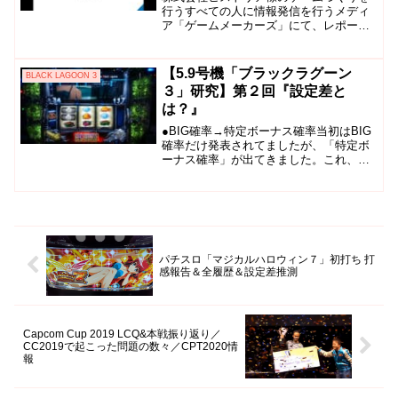
領域における生成AIの利用と法律
行うすべての人に情報発信を行うメディ
ア「ゲームメーカーズ」にて、レポート
【CEDEC2023】」を執筆させて
記事「生成AI」は著作権を侵害するか？
いただきました。
AI生成物に著作権は発生するか？コンピ
ューターエンターテインメント領域にお
【5.9号機「ブラックラグーン
BLACK LAGOON 3
ける生成AIの利用と...
３」研究】第２回『設定差と
は？』
●BIG確率→特定ボーナス確率当初はBIG
確率だけ発表されてましたが、「特定ボ
ーナス確率」が出てきました。これ、当
たり前なんですよ。だって、・有利区間
への移行は設定差なし↓・強レア役は有利
区間移行率１００％↓・強レア役とBIGの
同時当選に設定差つけられない
パチスロ「マジカルハロウィン７」初打ち 打
感報告＆全履歴＆設定差推測
Capcom Cup 2019 LCQ&本戦振り返り／
CC2019で起こった問題の数々／CPT2020情
報