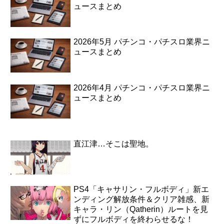
ュースまとめ
2026年5月 パチンコ・パチスロ業界ニ
ュースまとめ
2026年4月 パチンコ・パチスロ業界ニ
ュースまとめ
直江津…そこは聖地。
PS4「キャサリン・フルボディ」新エ
ンディング解放条件＆クリア雑感、新
キャラ・リン（Qatherin）ルートを見
ずにフルボディを終わらせるな！