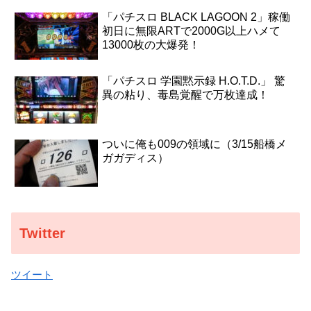
「パチスロ BLACK LAGOON 2」稼働
初日に無限ARTで2000G以上ハメて
13000枚の大爆発！
「パチスロ 学園黙示録 H.O.T.D.」 驚
異の粘り、毒島覚醒で万枚達成！
ついに俺も009の領域に（3/15船橋メ
ガガディス）
Twitter
ツイート