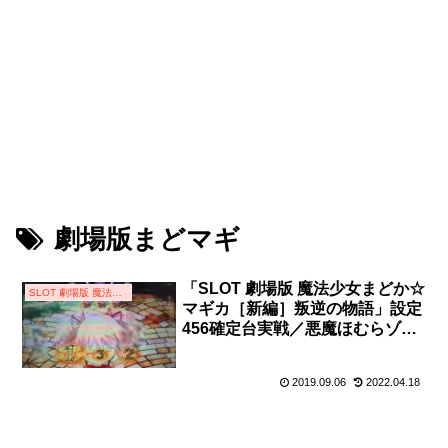
劇場版まどマギ
「SLOT 劇場版 魔法少女まどか☆
SLOT 劇場版 魔法少女まどか☆マギカ［新編］叛逆の物語
マギカ［新編］叛逆の物語」設定
456確定台実戦／悪魔ほむらゾー
ン突入／2400枚完走／全履歴＆
データ
2019.09.06
2022.04.18