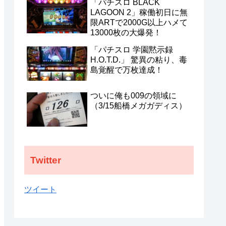
「パチスロ BLACK
わらせるな！
LAGOON 2」稼働初日に無
限ARTで2000G以上ハメて
13000枚の大爆発！
「パチスロ 学園黙示録
H.O.T.D.」 驚異の粘り、毒
島覚醒で万枚達成！
ついに俺も009の領域に
（3/15船橋メガガディス）
Twitter
ツイート