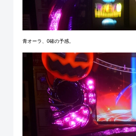
青オーラ、0確の予感。