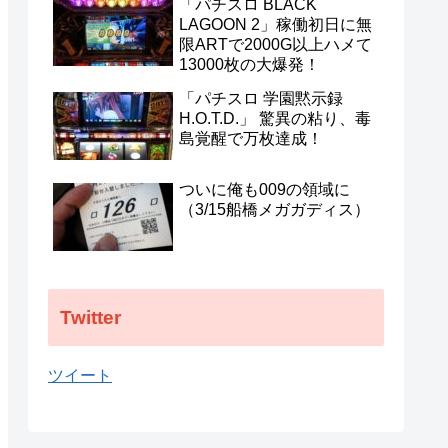
「パチスロ BLACK
わらせるな！
LAGOON 2」稼働初日に無
限ARTで2000G以上ハメて
13000枚の大爆発！
「パチスロ 学園黙示録
H.O.T.D.」 驚異の粘り、毒
島覚醒で万枚達成！
ついに俺も009の領域に
（3/15船橋メガガディス）
Twitter
ツイート