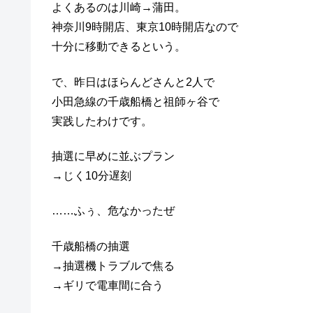
よくあるのは川崎→蒲田。
神奈川9時開店、東京10時開店なので
十分に移動できるという。
で、昨日はほらんどさんと2人で
小田急線の千歳船橋と祖師ヶ谷で
実践したわけです。
抽選に早めに並ぶプラン
→じく10分遅刻
……ふぅ、危なかったぜ
千歳船橋の抽選
→抽選機トラブルで焦る
→ギリで電車間に合う