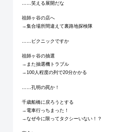
……笑える展開だな
祖師ヶ谷の店へ
→集合場所間違えて裏路地探検隊
……ピクニックですか
祖師ヶ谷の抽選
→また抽選機トラブル
→100人程度の列で20分かかる
……孔明の罠か！
千歳船橋に戻ろうとする
→電車行っちまった！
→なぜ今に限ってタクシーいない！？