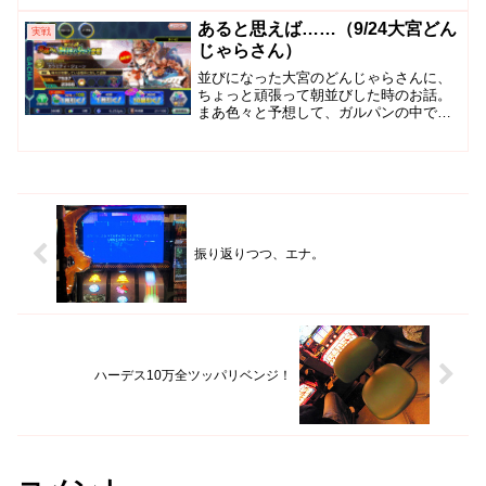
考えるよりみなさんの考えが集まると圧
倒的に幅が広がります。試...
あると思えば……（9/24大宮どん
実戦
じゃらさん）
並びになった大宮のどんじゃらさんに、
ちょっと頑張って朝並びした時のお話。
まあ色々と予想して、ガルパンの中で入
るならコレ！ってのを決めていったんで
すね。今となっては推測しやすい部類の
ガルパン。長い目で見ればCZの入りなん
ですけど、島が最初にざ...
振り返りつつ、エナ。
ハーデス10万全ツッパリベンジ！