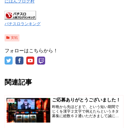
にほんブログ村
パチスロランキング
実戦
フォローはこちらから！
関連記事
ご応募ありがとうございました！
実戦
昨晩から先ほどまで、という短い期間で
じくを漢字２文字で例えたらというネタ
募集に総数６２通いただきまして誠にあ
りがとうございます！自分ごときに嬉し
いやら恥ずかしいやら…やっぱり数人で