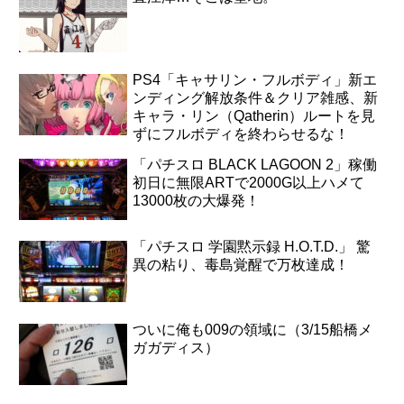
PS4「キャサリン・フルボディ」新エ
ンディング解放条件＆クリア雑感、新
キャラ・リン（Qatherin）ルートを見
ずにフルボディを終わらせるな！
「パチスロ BLACK LAGOON 2」稼働
初日に無限ARTで2000G以上ハメて
13000枚の大爆発！
「パチスロ 学園黙示録 H.O.T.D.」 驚
異の粘り、毒島覚醒で万枚達成！
ついに俺も009の領域に（3/15船橋メ
ガガディス）