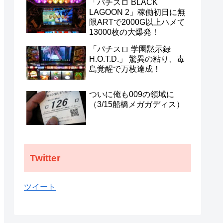
「パチスロ BLACK
わらせるな！
LAGOON 2」稼働初日に無
限ARTで2000G以上ハメて
13000枚の大爆発！
「パチスロ 学園黙示録
H.O.T.D.」 驚異の粘り、毒
島覚醒で万枚達成！
ついに俺も009の領域に
（3/15船橋メガガディス）
Twitter
ツイート