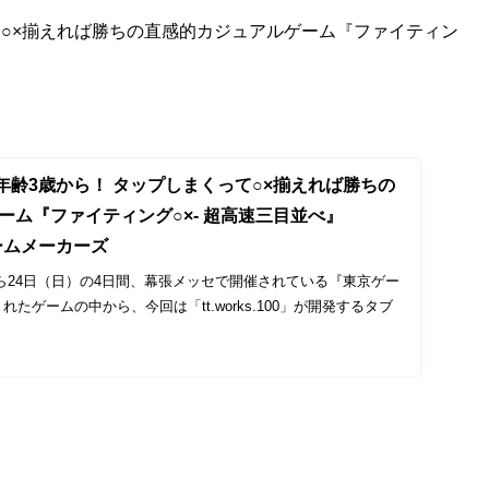
って○×揃えれば勝ちの直感的カジュアルゲーム『ファイティン
象年齢3歳から！ タップしまくって○×揃えれば勝ちの
ーム『ファイティング○×- 超高速三目並べ』
ゲームメーカーズ
）から24日（日）の4日間、幕張メッセで開催されている『東京ゲー
されたゲームの中から、今回は「tt.works.100」が開発するタブ
ーブルゲーム『ファイティング○×...