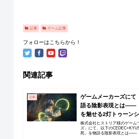
記事
ゲーム記事
フォローはこちらから！
関連記事
ゲームメーカーズにて【C
記事
語る陰影表現とは――『X
を魅せる2灯トゥーン
をレポート記事として
株式会社ヒストリア様のゲーム
ズ」にて、以下のCEDEC+KY
死」を物語る陰影表現とは――『Xen