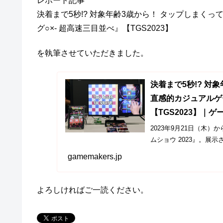
レポート記事
決着まで5秒!? 対象年齢3歳から！ タップしまく
グ○×- 超高速三目並べ』【TGS2023】
を執筆させていただきました。
決着まで5秒!? 対
直感的カジュアルゲ
【TGS2023】｜
2023年9月21日（木
ムショウ 2023』。展示
レットやスマホで遊べるテ
gamemakers.jp
よろしければご一読ください。