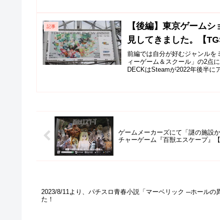
【後編】東京ゲームショ
記事
見してきました。【TGS
前編では自分が好むジャンルをミ
ィーゲーム＆スクール」の2点に絞
DECKはSteamが2022年後半にア.
ゲームメーカーズにて「謎の施設から
チャーゲーム『百獣エスケープ』【T
2023/8/11より、パチスロ青春小説「マーベリック ─ホー
た！