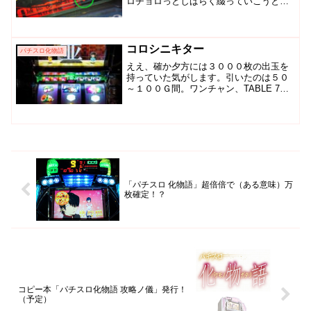
ロチョロっとしばらく綴っていこうと思
います～●あのランプの正体は？AT中に
緑の○の箇所が光ることがあります。左側
にもあって計２個です。基本光ることが
多いのは右側で、左側...
コロシニキター
パチスロ化物語
ええ、確か夕方には３０００枚の出玉を
持っていた気がします。引いたのは５０
～１００Ｇ間。ワンチャン、TABLE 7だ
ったのかどうか分かりません。気付いた
ら解呪ロングまでお育ちになりまして解
呪ノ儀１５発、うち１２発を解呪しまし
た。さらに解呪ロン...
「パチスロ 化物語」超倍倍で（ある意味）万
枚確定！？
コピー本「パチスロ化物語 攻略ノ儀」発行！
（予定）