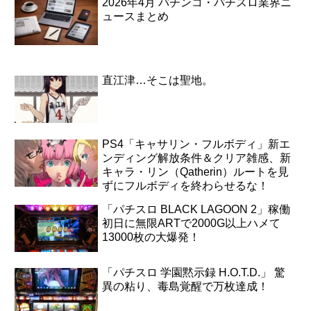
2026年4月 パチンコ・パチスロ業界ニ
ュースまとめ
直江津…そこは聖地。
PS4「キャサリン・フルボディ」新エ
ンディング解放条件＆クリア雑感、新
キャラ・リン（Qatherin）ルートを見
ずにフルボディを終わらせるな！
「パチスロ BLACK LAGOON 2」稼働
初日に無限ARTで2000G以上ハメて
13000枚の大爆発！
「パチスロ 学園黙示録 H.O.T.D.」 驚
異の粘り、毒島覚醒で万枚達成！