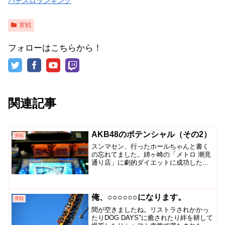
パチスロランキング
実戦
フォローはこちらから！
関連記事
AKB48のポテンシャル（その2）
実戦
スンマセン、行ったホールちゃんと書く
の忘れてました。姉ヶ崎の「メトロ 潮見
通り店」に劇的ダイエットに成功した交
渉人来店！ということで行ってきたわけ
です。（マジ劇的、尊敬しちゃいます）
では続き～今、姉ヶ崎駅にいますが何と
か電車はありそうです…...
俺、○○○○○○になります。
実戦
間が空きましたね。リストラされかかっ
たりDOG DAYS"に癒されたり絆を耕して