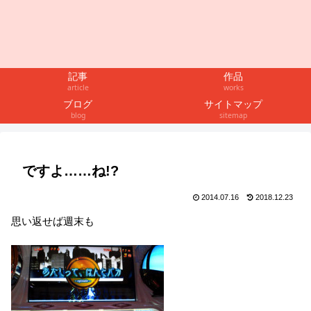
記事
作品
article
works
ブログ
サイトマップ
blog
sitemap
ですよ……ね!?
2014.07.16
2018.12.23
思い返せば週末も