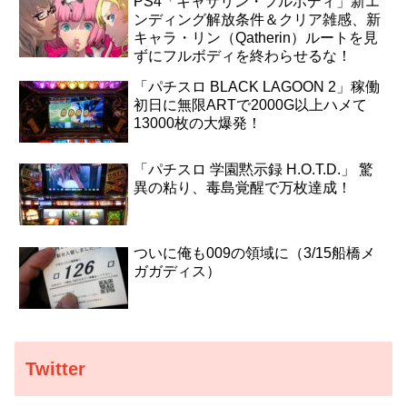
PS4「キャサリン・フルボディ」新エ
ンディング解放条件＆クリア雑感、新
キャラ・リン（Qatherin）ルートを見
ずにフルボディを終わらせるな！
「パチスロ BLACK LAGOON 2」稼働
初日に無限ARTで2000G以上ハメて
13000枚の大爆発！
「パチスロ 学園黙示録 H.O.T.D.」 驚
異の粘り、毒島覚醒で万枚達成！
ついに俺も009の領域に（3/15船橋メ
ガガディス）
Twitter