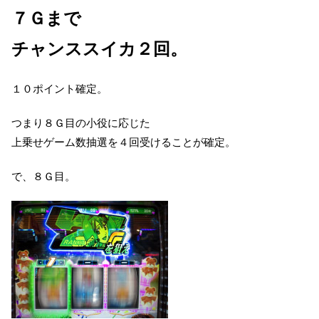
７Ｇまで
チャンススイカ２回。
１０ポイント確定。
つまり８Ｇ目の小役に応じた
上乗せゲーム数抽選を４回受けることが確定。
で、８Ｇ目。