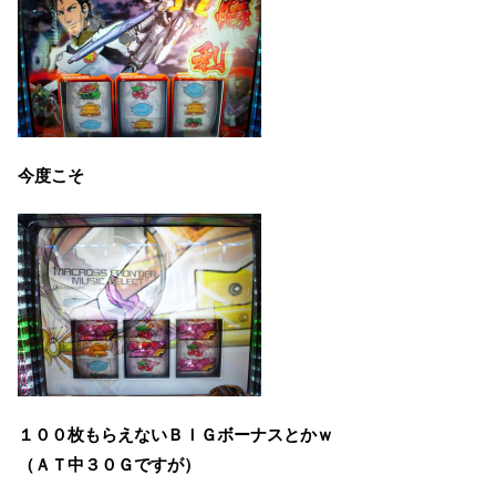
今度こそ
１００枚もらえないＢＩＧボーナスとかｗ
（ＡＴ中３０Ｇですが）