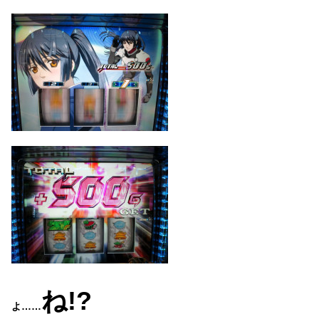
ね!?
よ……