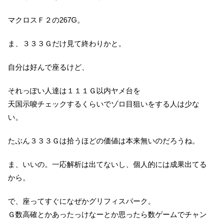
マクロスＦ２の267G。
ま、３３３Ｇだけ見て終わりかと。
自分は好んで座るけど、
それっぽい人達は１１１Ｇ以内ヤメ台を
天国示唆チェックするくらいでゾロ目狙いをする人は少な
い。
たぶん３３３Ｇは拾うほどの価値は本来無いのだろうね。
ま、いいの。一応解析は出てないし、個人的には成果出てる
から。
で、座ってすぐになぜかグリフィスパーク。
Ｇ数高確とかあったっけなーとか思ったら数ゲームでチャン