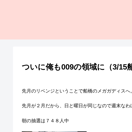
ついに俺も009の領域に（3/1
先月のリベンジということで船橋のメガガディスへ
先月が２月だから、日と曜日が同じなので週末なわ
朝の抽選は７４８人中