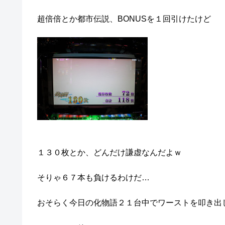
超倍倍とか都市伝説、BONUSを１回引けたけど
１３０枚とか、どんだけ謙虚なんだよｗ
そりゃ６７本も負けるわけだ…
おそらく今日の化物語２１台中でワーストを叩き出