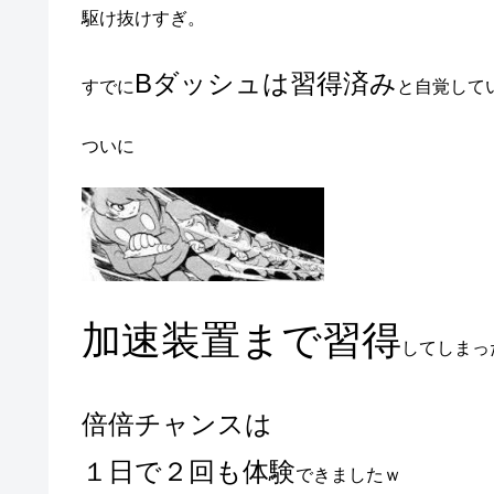
駆け抜けすぎ。
Bダッシュは習得済み
すでに
と自覚して
ついに
加速装置まで習得
してしまっ
倍倍チャンスは
１日で２回も体験
できましたｗ