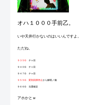
オハ１０００手前乙。
いや天井行かないのはいいんですよ。
ただね、
９３５G
チャ目
９４０G チャ目
９４７G チャ目
９５５G 変則回胴停止
から解呪ノ儀
９６６G 当選確定
アホかとｗ