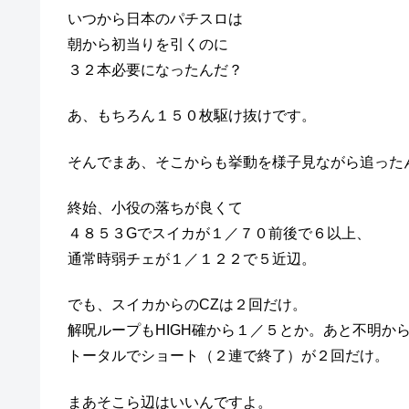
いつから日本のパチスロは
朝から初当りを引くのに
３２本必要になったんだ？
あ、もちろん１５０枚駆け抜けです。
そんでまあ、そこからも挙動を様子見ながら追った
終始、小役の落ちが良くて
４８５３Gでスイカが１／７０前後で６以上、
通常時弱チェが１／１２２で５近辺。
でも、スイカからのCZは２回だけ。
解呪ループもHIGH確から１／５とか。あと不明か
トータルでショート（２連で終了）が２回だけ。
まあそこら辺はいいんですよ。