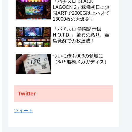
「パチスロ BLACK
わらせるな！
LAGOON 2」稼働初日に無
限ARTで2000G以上ハメて
13000枚の大爆発！
「パチスロ 学園黙示録
H.O.T.D.」 驚異の粘り、毒
島覚醒で万枚達成！
ついに俺も009の領域に
（3/15船橋メガガディス）
Twitter
ツイート