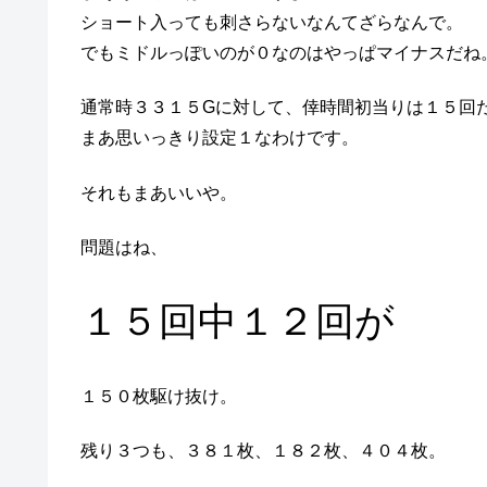
ショート入っても刺さらないなんてざらなんで。
でもミドルっぽいのが０なのはやっぱマイナスだね
通常時３３１５Gに対して、倖時間初当りは１５回
まあ思いっきり設定１なわけです。
それもまあいいや。
問題はね、
１５回中１２回が
１５０枚駆け抜け。
残り３つも、３８１枚、１８２枚、４０４枚。