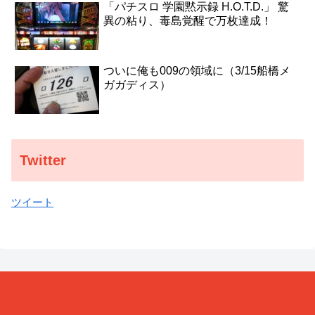
「パチスロ 学園黙示録 H.O.T.D.」 驚
異の粘り、毒島覚醒で万枚達成！
ついに俺も009の領域に（3/15船橋メ
ガガディス）
Twitter
ツイート