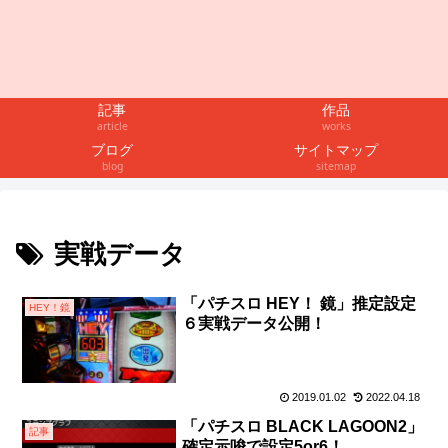
記事
作品
article
works
ブログ
サイトマップ
blog
sitemap
実戦データ
「パチスロ HEY！ 鏡」推定設定
HEY！鏡
６実戦データ公開！
2019.01.02
2022.04.18
「パチスロ BLACK LAGOON2」
記事
確定示唆で設定5or6！