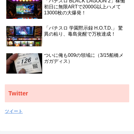
「パチスロ BLACK LAGOON 2」稼働
初日に無限ARTで2000G以上ハメて
13000枚の大爆発！
「パチスロ 学園黙示録 H.O.T.D.」 驚
異の粘り、毒島覚醒で万枚達成！
ついに俺も009の領域に（3/15船橋メ
ガガディス）
Twitter
ツイート