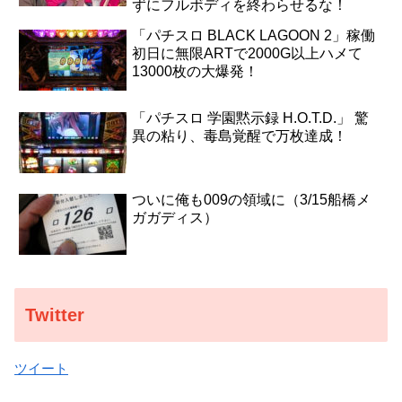
ずにフルボディを終わらせるな！
「パチスロ BLACK LAGOON 2」稼働
初日に無限ARTで2000G以上ハメて
13000枚の大爆発！
「パチスロ 学園黙示録 H.O.T.D.」 驚
異の粘り、毒島覚醒で万枚達成！
ついに俺も009の領域に（3/15船橋メ
ガガディス）
Twitter
ツイート