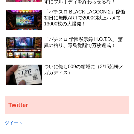
ずにフルボディを終わらせるな！
「パチスロ BLACK LAGOON 2」稼働
初日に無限ARTで2000G以上ハメて
13000枚の大爆発！
「パチスロ 学園黙示録 H.O.T.D.」 驚
異の粘り、毒島覚醒で万枚達成！
ついに俺も009の領域に（3/15船橋メ
ガガディス）
Twitter
ツイート