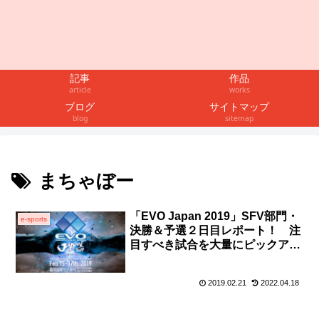
記事
作品
article
works
ブログ
サイトマップ
blog
sitemap
まちゃぼー
「EVO Japan 2019」SFV部門・
e-sports
決勝＆予選２日目レポート！ 注
目すべき試合を大量にピックアッ
プ！
2019.02.21
2022.04.18