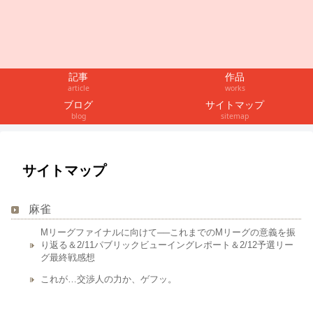
記事
作品
article
works
ブログ
サイトマップ
blog
sitemap
サイトマップ
麻雀
Mリーグファイナルに向けて──これまでのMリーグの意義を振
り返る＆2/11パブリックビューイングレポート＆2/12予選リー
グ最終戦感想
これが…交渉人の力か、ゲフッ。